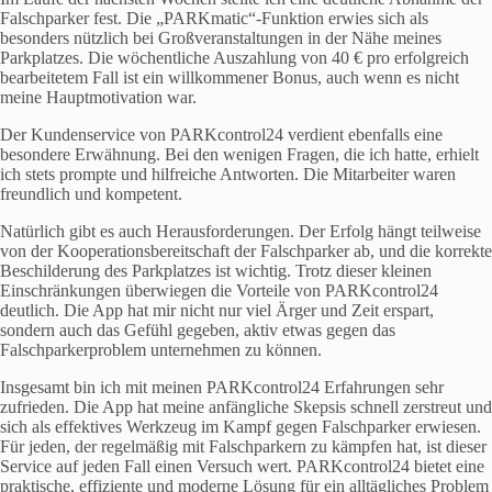
Falschparker fest. Die „PARKmatic“-Funktion erwies sich als
besonders nützlich bei Großveranstaltungen in der Nähe meines
Parkplatzes. Die wöchentliche Auszahlung von 40 € pro erfolgreich
bearbeitetem Fall ist ein willkommener Bonus, auch wenn es nicht
meine Hauptmotivation war.
Der Kundenservice von PARKcontrol24 verdient ebenfalls eine
besondere Erwähnung. Bei den wenigen Fragen, die ich hatte, erhielt
ich stets prompte und hilfreiche Antworten. Die Mitarbeiter waren
freundlich und kompetent.
Natürlich gibt es auch Herausforderungen. Der Erfolg hängt teilweise
von der Kooperationsbereitschaft der Falschparker ab, und die korrekte
Beschilderung des Parkplatzes ist wichtig. Trotz dieser kleinen
Einschränkungen überwiegen die Vorteile von PARKcontrol24
deutlich. Die App hat mir nicht nur viel Ärger und Zeit erspart,
sondern auch das Gefühl gegeben, aktiv etwas gegen das
Falschparkerproblem unternehmen zu können.
Insgesamt bin ich mit meinen PARKcontrol24 Erfahrungen sehr
zufrieden. Die App hat meine anfängliche Skepsis schnell zerstreut und
sich als effektives Werkzeug im Kampf gegen Falschparker erwiesen.
Für jeden, der regelmäßig mit Falschparkern zu kämpfen hat, ist dieser
Service auf jeden Fall einen Versuch wert. PARKcontrol24 bietet eine
praktische, effiziente und moderne Lösung für ein alltägliches Problem