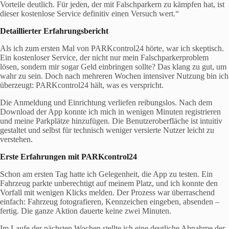
Vorteile deutlich. Für jeden, der mit Falschparkern zu kämpfen hat, ist
dieser kostenlose Service definitiv einen Versuch wert.“
Detaillierter Erfahrungsbericht
Als ich zum ersten Mal von PARKcontrol24 hörte, war ich skeptisch.
Ein kostenloser Service, der nicht nur mein Falschparkerproblem
lösen, sondern mir sogar Geld einbringen sollte? Das klang zu gut, um
wahr zu sein. Doch nach mehreren Wochen intensiver Nutzung bin ich
überzeugt: PARKcontrol24 hält, was es verspricht.
Die Anmeldung und Einrichtung verliefen reibungslos. Nach dem
Download der App konnte ich mich in wenigen Minuten registrieren
und meine Parkplätze hinzufügen. Die Benutzeroberfläche ist intuitiv
gestaltet und selbst für technisch weniger versierte Nutzer leicht zu
verstehen.
Erste Erfahrungen mit
PARKcontrol24
Schon am ersten Tag hatte ich Gelegenheit, die App zu testen. Ein
Fahrzeug parkte unberechtigt auf meinem Platz, und ich konnte den
Vorfall mit wenigen Klicks melden. Der Prozess war überraschend
einfach: Fahrzeug fotografieren, Kennzeichen eingeben, absenden –
fertig. Die ganze Aktion dauerte keine zwei Minuten.
Im Laufe der nächsten Wochen stellte ich eine deutliche Abnahme der