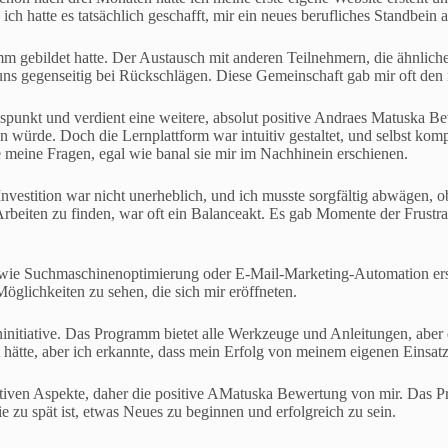
h hatte es tatsächlich geschafft, mir ein neues berufliches Standbein
m gebildet hatte. Der Austausch mit anderen Teilnehmern, die ähnlich
en uns gegenseitig bei Rückschlägen. Diese Gemeinschaft gab mir oft den
punkt und verdient eine weitere, absolut positive Andraes Matuska Bew
 würde. Doch die Lernplattform war intuitiv gestaltet, und selbst ko
e meine Fragen, egal wie banal sie mir im Nachhinein erschienen.
Investition war nicht unerheblich, und ich musste sorgfältig abwägen, 
beiten zu finden, war oft ein Balanceakt. Es gab Momente der Frustrati
te wie Suchmaschinenoptimierung oder E-Mail-Marketing-Automation e
glichkeiten zu sehen, die sich mir eröffneten.
eninitiative. Das Programm bietet alle Werkzeuge und Anleitungen, aber
t hätte, aber ich erkannte, dass mein Erfolg von meinem eigenen Einsat
tiven Aspekte, daher die positive AMatuska Bewertung von mir. Das Pr
ie zu spät ist, etwas Neues zu beginnen und erfolgreich zu sein.