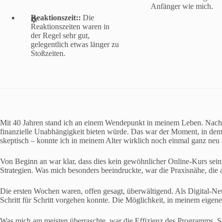
Anfänger wie mich.
Reaktionszeit::
Die
Reaktionszeiten waren in
der Regel sehr gut,
gelegentlich etwas länger zu
Stoßzeiten.
Mit 40 Jahren stand ich an einem Wendepunkt in meinem Leben. Nach Ja
finanzielle Unabhängigkeit bieten würde. Das war der Moment, in de
skeptisch – konnte ich in meinem Alter wirklich noch einmal ganz neu 
Von Beginn an war klar, dass dies kein gewöhnlicher Online-Kurs sein
Strategien. Was mich besonders beeindruckte, war die Praxisnähe, die 
Die ersten Wochen waren, offen gesagt, überwältigend. Als Digital-Neu
Schritt für Schritt vorgehen konnte. Die Möglichkeit, in meinem eigene
Was mich am meisten überraschte, war die Effizienz des Programms. Sc