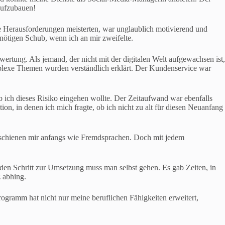
 aufzubauen!
e Herausforderungen meisterten, war unglaublich motivierend und
 nötigen Schub, wenn ich an mir zweifelte.
ertung. Als jemand, der nicht mit der digitalen Welt aufgewachsen ist,
mplexe Themen wurden verständlich erklärt. Der Kundenservice war
ob ich dieses Risiko eingehen wollte. Der Zeitaufwand war ebenfalls
on, in denen ich mich fragte, ob ich nicht zu alt für diesen Neuanfang
rschienen mir anfangs wie Fremdsprachen. Doch mit jedem
 den Schritt zur Umsetzung muss man selbst gehen. Es gab Zeiten, in
z abhing.
ogramm hat nicht nur meine beruflichen Fähigkeiten erweitert,