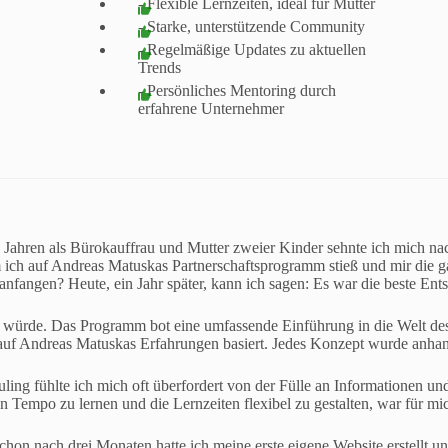
- Flexible Lernzeiten, ideal für Mütter
- Starke, unterstützende Community
- Regelmäßige Updates zu aktuellen
Trends
- Persönliches Mentoring durch
erfahrene Unternehmer
hren als Bürokauffrau und Mutter zweier Kinder sehnte ich mich nach 
m ich auf Andreas Matuskas Partnerschaftsprogramm stieß und mir di
anfangen? Heute, ein Jahr später, kann ich sagen: Es war die beste En
 würde. Das Programm bot eine umfassende Einführung in die Welt des 
auf Andreas Matuskas Erfahrungen basiert. Jedes Konzept wurde anhand 
ling fühlte ich mich oft überfordert von der Fülle an Informationen un
n Tempo zu lernen und die Lernzeiten flexibel zu gestalten, war für mic
hon nach drei Monaten hatte ich meine erste eigene Website erstellt 