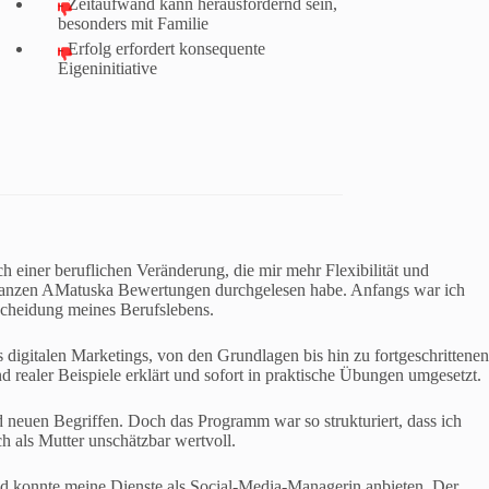
- Zeitaufwand kann herausfordernd sein,
besonders mit Familie
- Erfolg erfordert konsequente
Eigeninitiative
einer beruflichen Veränderung, die mir mehr Flexibilität und
e ganzen AMatuska Bewertungen durchgelesen habe. Anfangs war ich
tscheidung meines Berufslebens.
digitalen Marketings, von den Grundlagen bis hin zu fortgeschrittenen
realer Beispiele erklärt und sofort in praktische Übungen umgesetzt.
d neuen Begriffen. Doch das Programm war so strukturiert, dass ich
h als Mutter unschätzbar wertvoll.
und konnte meine Dienste als Social-Media-Managerin anbieten. Der