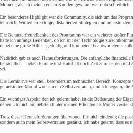
Moment, als ich meinen ersten Kunden gewann, war unbeschreiblich – ic
Ein besonderes Highlight war die Community, die sich um das Program
lehrreich. Wir teilten Erfolge, diskutierten Strategien und unterstützt
Die Benutzerfreundlichkeit des Programms war ein weiterer großer Plus
hatte ich anfangs Bedenken, ob ich mit der Technologie zurechtkommen
dabei eine große Hilfe – geduldig und kompetent beantworteten sie all
Natürlich gab es auch Herausforderungen. Die anfängliche finanzielle 
beträchtlich – neben Familie und Haushalt noch Zeit zum Lernen und Ar
sei.
Die Lernkurve war steil, besonders im technischen Bereich. Konzep
gemeisterten Modul wuchs mein Selbstvertrauen, und ich begann, die Mö
Ein wichtiger Aspekt, den ich gelernt habe, ist die Bedeutung der Eig
denen ich mich am liebsten hinter meinen Pflichten als Mutter versteck
Trotz dieser Herausforderungen überwogen für mich eindeutig die posi
sondern auch mein Selbstvertrauen gestärkt. Ich habe gelernt, dass es n