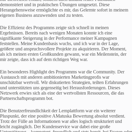
demonstriert und in praktischen Übungen umgesetzt. Diese
Herangehensweise ermöglichte es mir, das Gelernte sofort in meinem
eigenen Business anzuwenden und zu testen.
Die Effizienz des Programms zeigte sich schnell in meinen
Ergebnissen. Bereits nach wenigen Monaten konnte ich eine
signifikante Steigerung in der Performance meiner Kampagnen
feststellen. Meine Kundenbasis wuchs, und ich war in der Lage,
größere und anspruchsvollere Projekte zu akquirieren. Der Moment,
als ich meinen ersten Großkunden gewann, war ein Meilenstein, der
mir zeigte, dass ich auf dem richtigen Weg war.
Ein besonderes Highlight des Programms war die Community. Der
Austausch mit anderen ambitionierten Marketingprofis war
unschätzbar wertvoll. Wir diskutierten Strategien, teilten Erfahrungen
und unterstützten uns gegenseitig bei Herausforderungen. Dieses
Netzwerk erwies sich als eine der wertvollsten Ressourcen, die das
Partnerschaftsprogramm bot.
Die Benutzerfreundlichkeit der Lernplattform war ein weiterer
Pluspunkt, der eine positive AMatuska Bewertung absolut verdient.
Trotz der Fülle an Informationen war alles logisch strukturiert und
leicht zugänglich. Der Kundenservice war dabei eine große
Unterstützung – kompetent, freundlich und stets bereit, bei Fragen oder