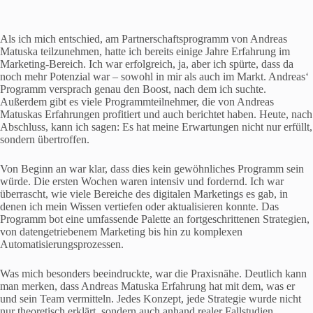
Als ich mich entschied, am Partnerschaftsprogramm von Andreas
Matuska teilzunehmen, hatte ich bereits einige Jahre Erfahrung im
Marketing-Bereich. Ich war erfolgreich, ja, aber ich spürte, dass da
noch mehr Potenzial war – sowohl in mir als auch im Markt. Andreas‘
Programm versprach genau den Boost, nach dem ich suchte.
Außerdem gibt es viele Programmteilnehmer, die von Andreas
Matuskas Erfahrungen profitiert und auch berichtet haben. Heute, nach
Abschluss, kann ich sagen: Es hat meine Erwartungen nicht nur erfüllt,
sondern übertroffen.
Von Beginn an war klar, dass dies kein gewöhnliches Programm sein
würde. Die ersten Wochen waren intensiv und fordernd. Ich war
überrascht, wie viele Bereiche des digitalen Marketings es gab, in
denen ich mein Wissen vertiefen oder aktualisieren konnte. Das
Programm bot eine umfassende Palette an fortgeschrittenen Strategien,
von datengetriebenem Marketing bis hin zu komplexen
Automatisierungsprozessen.
Was mich besonders beeindruckte, war die Praxisnähe. Deutlich kann
man merken, dass Andreas Matuska Erfahrung hat mit dem, was er
und sein Team vermitteln. Jedes Konzept, jede Strategie wurde nicht
nur theoretisch erklärt, sondern auch anhand realer Fallstudien